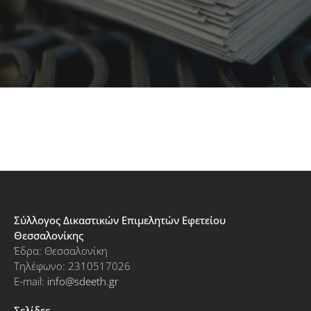
Σύλλογος Δικαστικών Επιμελητών Εφετείου
Θεσσαλονίκης
Έδρα: Θεσσαλονίκη
Τηλέφωνο: 2310517026
E-mail:
info@sdeeth.gr
Σελίδες