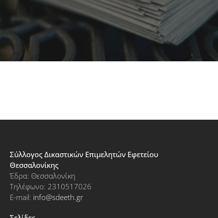
Σύλλογος Δικαστικών Επιμελητών Εφετείου
Θεσσαλονίκης
Έδρα: Θεσσαλονίκη
Τηλέφωνο: 2310517026
E-mail:
info@sdeeth.gr
Σελίδες