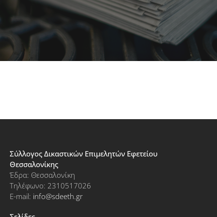
Σύλλογος Δικαστικών Επιμελητών Εφετείου
Θεσσαλονίκης
Έδρα: Θεσσαλονίκη
Τηλέφωνο: 2310517026
E-mail:
info@sdeeth.gr
Σελίδες