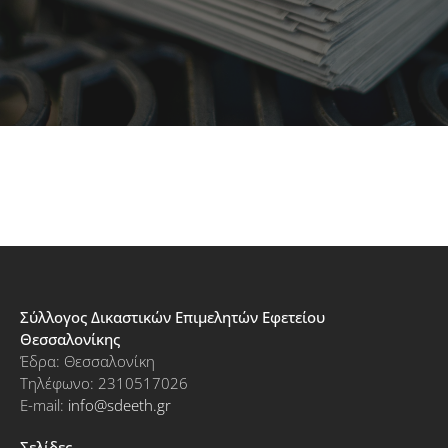
Σύλλογος Δικαστικών Επιμελητών Εφετείου
Θεσσαλονίκης
Έδρα: Θεσσαλονίκη
Τηλέφωνο: 2310517026
E-mail:
info@sdeeth.gr
Σελίδες