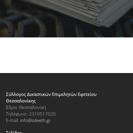
Σύλλογος Δικαστικών Επιμελητών Εφετείου
Θεσσαλονίκης
Έδρα: Θεσσαλονίκη
Τηλέφωνο: 2310517026
E-mail:
info@sdeeth.gr
Σελίδες