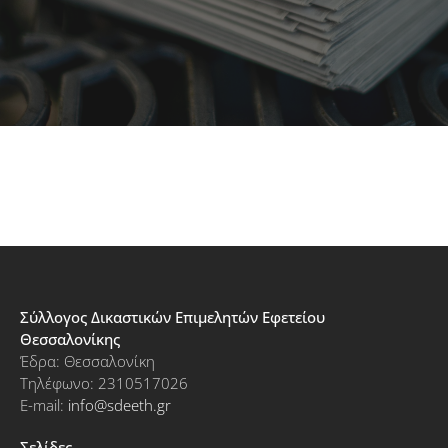
Σύλλογος Δικαστικών Επιμελητών Εφετείου
Θεσσαλονίκης
Έδρα: Θεσσαλονίκη
Τηλέφωνο: 2310517026
E-mail:
info@sdeeth.gr
Σελίδες