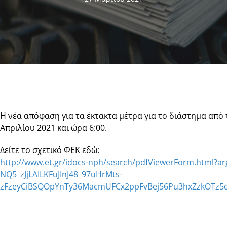
Η νέα απόφαση για τα έκτακτα μέτρα για το διάστημα από τ
Απριλίου 2021 και ώρα 6:00.
Δείτε το σχετικό ΦΕΚ εδώ:
http://www.et.gr/idocs-nph/search/pdfViewerForm.html?
NQ5_zJjLAILKFuJInJ48_97uHrMts-
zFzeyCiBSQOpYnTy36MacmUFCx2ppFvBej56Pu3hxZzkOTz5