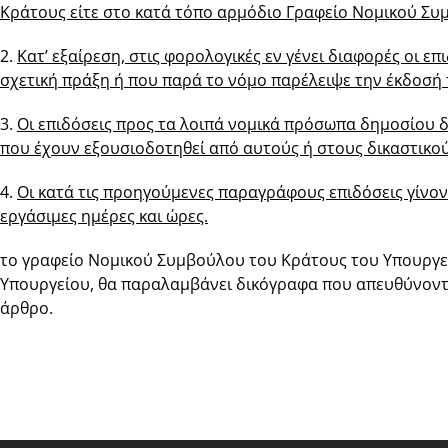
Κράτους είτε στο κατά τόπο αρμόδιο Γραφείο Νομικού Συ
2.
Κατ’ εξαίρεση, στις φορολογικές εν γένει διαφορές οι ε
σχετική πράξη ή που παρά το νόμο παρέλειψε την έκδοσή 
3.
Οι επιδόσεις προς τα λοιπά νομικά πρόσωπα δημοσίου 
που έχουν εξουσιοδοτηθεί από αυτούς ή στους δικαστικο
4.
Οι κατά τις προηγούμενες παραγράφους επιδόσεις γίνοντ
εργάσιμες ημέρες και ώρες.
το γραφείο Νομικού Συμβούλου του Κράτους του Υπουργεί
Υπουργείου, θα παραλαμβάνει δικόγραφα που απευθύνοντ
άρθρο.