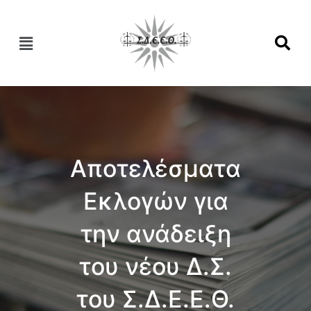
Αποτελέσματα
Εκλογών για
την ανάδειξη
του νέου Δ.Σ.
του Σ.Δ.Ε.Ε.Θ.