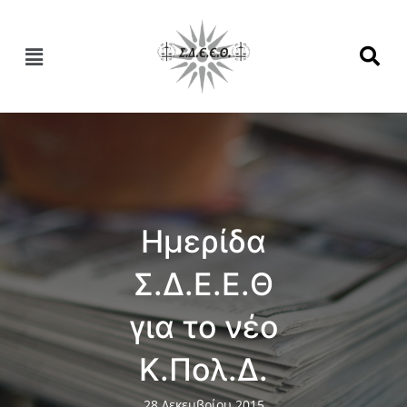
Hμερίδα
Σ.Δ.Ε.Ε.Θ
για το νέο
Κ.Πολ.Δ.
28 Δεκεμβρίου 2015