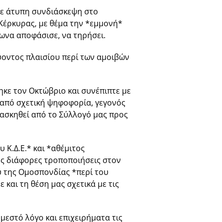
κε άτυπη συνδιάσκεψη στο
Κέρκυρας, με θέμα την *εμμονή*
φωνα αποφάσισε, να τηρήσει.
οντος πλαισίου περί των αμοιβών
κε τον Οκτώβριο και συνέπιπτε με
 από σχετική ψηφοφορία, γεγονός
 ασκηθεί από το Σύλλογό μας προς
Κ.Δ.Ε.* και *αθέμιτος
ές διάφορες τροποποιήσεις στον
υ της Ομοσπονδίας *περί του
και τη θέση μας σχετικά με τις
μεστό λόγο και επιχειρήματα τις