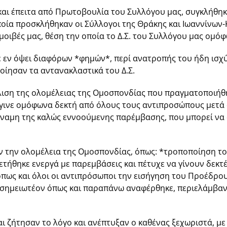
και έπειτα από Πρωτοβουλία του Συλλόγου μας, συγκλήθη
οία προσκλήθηκαν οι Σύλλογοι της Θράκης και Ιωαννίνων-
μοιβές μας, θέση την οποία το Δ.Σ. του Συλλόγου μας ομό
εν όψει διαφόρων *φημών*, περί ανατροπής του ήδη ισχύ
ποίησαν τα αντανακλαστικά του Δ.Σ.
ιση της ολομέλειας της Ομοσπονδίας που πραγματοποιήθη
έγινε ομόφωνα δεκτή από όλους τους αντιπροσώπους μετά
ύναμη της καλώς εννοούμενης παρέμβασης, που μπορεί να
την ολομέλεια της Ομοσπονδίας, όπως: *τροποποίηση του 
τήθηκε ενεργά με παρεμβάσεις και πέτυχε να γίνουν δεκτ
όπως και όλοι οι αντιπρόσωποι την εισήγηση του Προέδρο
σημειωτέον όπως και παραπάνω αναφέρθηκε, περιελάμβανε 
ι ζήτησαν το λόγο και ανέπτυξαν ο καθένας ξεχωριστά, με 