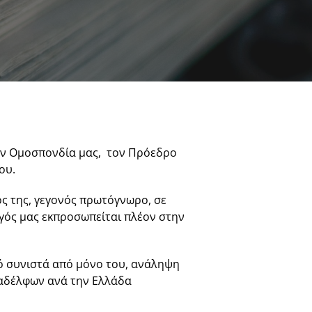
την Ομοσπονδία μας, τον Πρόεδρο
ου.
ς της, γεγονός πρωτόγνωρο, σε
γός μας εκπροσωπείται πλέον στην
τό συνιστά από μόνο του, ανάληψη
ναδέλφων ανά την Ελλάδα