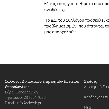
θέσεις τους, για τα θέματα που α
αντιθέσεις.
Το Δ.Σ. του Συλλόγου προσκαλεί κ
προβληματισμών, που άπτονται τ
μας απασχολούν.
Σύλλογος Δικαστικών Επιμελητών Εφετείου
Σελίδες
Θεσσαλονίκης
Διοικητικό Συ
Έδρα: Θεσσαλονίκη
Κατάλογος Επ
Τηλέφωνο: 2310517026
E-mail:
info@sdeeth.gr
Νέα