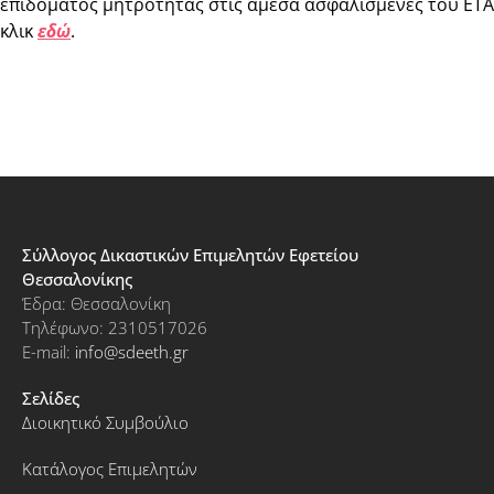
επιδόματος μητρότητας στις άμεσα ασφαλισμένες του ΕΤΑΑ,
κλικ
εδώ
.
Σύλλογος Δικαστικών Επιμελητών Εφετείου
Θεσσαλονίκης
Έδρα: Θεσσαλονίκη
Τηλέφωνο: 2310517026
E-mail:
info@sdeeth.gr
Σελίδες
Διοικητικό Συμβούλιο
Κατάλογος Επιμελητών